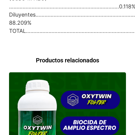
……………………………………………………………….0.118
Diluyentes………………………………………………………
88.209%
TOTAL……………………………………………………………………
Productos relacionados