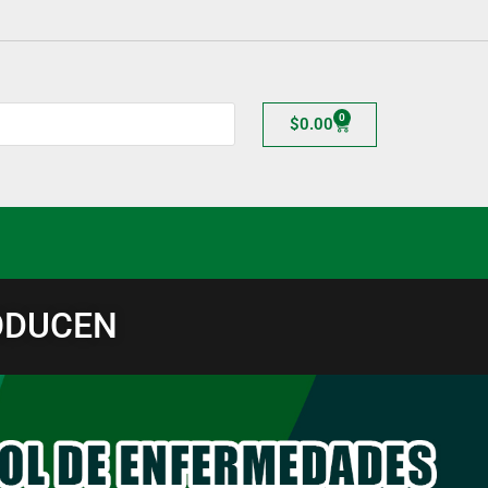
0
$
0.00
ODUCEN