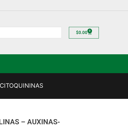
0
$
0.00
-CITOQUININAS
LINAS – AUXINAS-