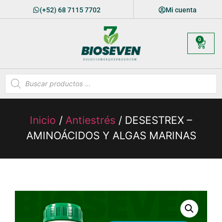
(+52) 68 7115 7702
Mi cuenta
0
Inicio
/
Antiestrés
/ DESESTREX –
AMINOÁCIDOS Y ALGAS MARINAS